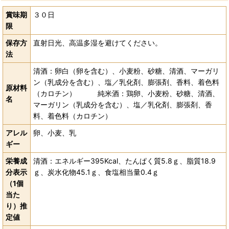
賞味期
３０日
限
保存方
直射日光、高温多湿を避けてください。
法
清酒：卵白（卵を含む）、小麦粉、砂糖、清酒、マーガリ
ン（乳成分を含む）、塩／乳化剤、膨張剤、香料、着色料
原材料
（カロチン） 純米酒：鶏卵、小麦粉、砂糖、清酒、
名
マーガリン（乳成分を含む）、塩／乳化剤、膨張剤、香
料、着色料（カロチン）
アレル
卵、小麦、乳
ギー
栄養成
清酒：エネルギー395Kcal、たんぱく質5.8ｇ、脂質18.9
分表示
ｇ、炭水化物45.1ｇ、食塩相当量0.4ｇ
（1個
当た
り）推
定値